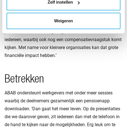
Zelf instellen
eigen pensioenregeling hebt. En of je in dat geval straks
kiest voor de zogeheten ‘eerbiedigende werking’, waarbij
Weigeren
alleen nieuwe medewerkers een nieuwe regeling krijgen. Of
juist voor een nieuwe regeling met een
flat rate
-tarief voor
iedereen, waarbij ook nog een compensatievraagstuk komt
kijken. Met name voor kleinere organisaties kan dat grote
financiële impact hebben.’
Betrekken
ABAB ondersteunt werkgevers met onder meer sessies
waarbij de deelnemers gezamenlijk een pensioenapp
downloaden. ‘Dan gaat het meer leven. Op de presentaties
die we daarover geven, zit iedereen dan met de telefoon in
de hand te kijken naar de mogelijkheden. Erg leuk om te