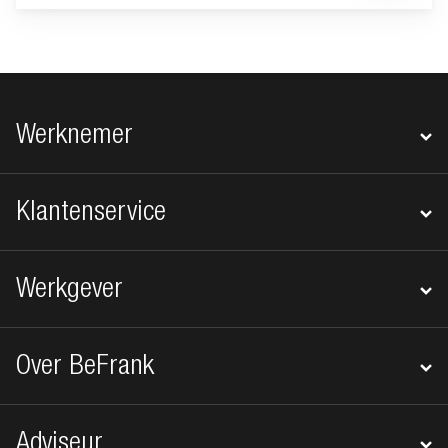
Footer navigatie
Werknemer
Klantenservice
Werkgever
Over BeFrank
Adviseur