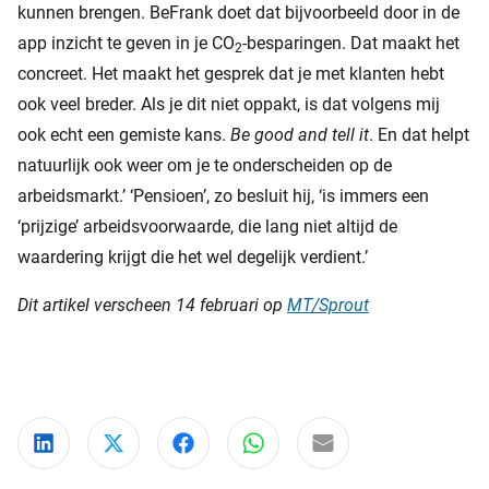
kunnen brengen. BeFrank doet dat bijvoorbeeld door in de
app inzicht te geven in je CO
-besparingen. Dat maakt het
2
concreet. Het maakt het gesprek dat je met klanten hebt
ook veel breder. Als je dit niet oppakt, is dat volgens mij
ook echt een gemiste kans.
Be good and tell it
. En dat helpt
natuurlijk ook weer om je te onderscheiden op de
arbeidsmarkt.’ ‘Pensioen’, zo besluit hij, ‘is immers een
‘prijzige’ arbeidsvoorwaarde, die lang niet altijd de
waardering krijgt die het wel degelijk verdient.’
Dit artikel verscheen 14 februari op
MT/Sprout
Deel via LinkedIn
Deel via X
Deel via Facebook
Deel via WhatsApp
Delen via e-mail