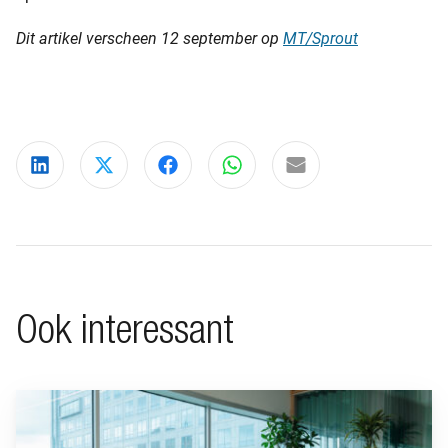
Dit artikel verscheen 12 september op
MT/Sprout
Deel via LinkedIn
Deel via X
Deel via Facebook
Deel via WhatsApp
Delen via e-mail
Ook interessant
Ga naar “Waarom pensioen een financiële strategische factor ka