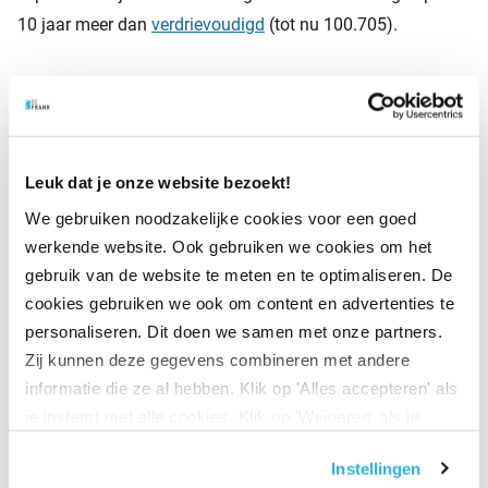
10 jaar meer dan
verdrievoudigd
(tot nu 100.705).
Onbenut arbeidspotentieel
Toch is er onder volledig gepensioneerden ook nog altijd
Leuk dat je onze website bezoekt!
een flink onbenut arbeidspotentieel,
constateerde ABN
We gebruiken noodzakelijke cookies voor een goed
AMRO al eens
. Volgens de bank gaat het in totaal wel om
werkende website. Ook gebruiken we cookies om het
250.000 mensen, die op de krappe arbeidsmarkt van
gebruik van de website te meten en te optimaliseren. De
vandaag dus zeer welkom zouden zijn. En een aanzienlijk
cookies gebruiken we ook om content en advertenties te
deel van hen staat daar ook zeker voor open, mits wordt
personaliseren. Dit doen we samen met onze partners.
voldaan aan voorwaarden als: ‘plezier in het werk’, ‘zelf
Zij kunnen deze gegevens combineren met andere
werktijden bepalen’, maar ook ‘gevraagd worden.’
informatie die ze al hebben. Klik op 'Alles accepteren' als
Opvallend: ‘goede betaling’ komt bij hen pas op de laatste
je instemt met alle cookies. Klik op 'Weigeren' als je
plaats. Maar het is wel de werkgever die hier actie moet
alleen noodzakelijke cookies wilt. Onder 'Zelf instellen'
Instellingen
ondernemen, constateert de bank. Bijvoorbeeld met HR-
vind je meer informatie. Je kunt altijd je toestemming