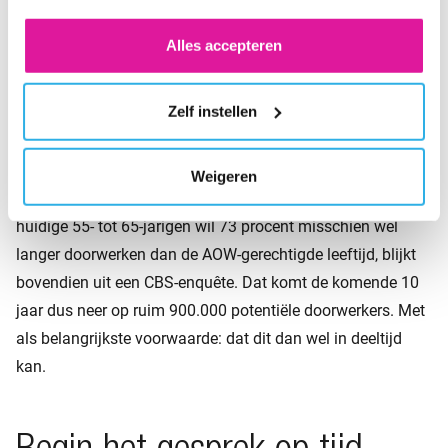
voor de cookies wijzigen.
beleid waar ‘doorwerken in deeltijd’ integraal onderdeel van
kan zijn, met een geleidelijke uitfasering van werk, ‘in
Alles accepteren
plaats van het abrupte alles-of-niets-pensioen dat nu nog
vaak de norm is.’
Zelf instellen
Onder meer het eigen
onderzoek
van Lindenberg en dat
van
het NIDI
naar de wens tot langer doorwerken sluiten
Weigeren
hierbij aan. Van de werknemers in de grote groep van de
huidige 55- tot 65-jarigen wil 73 procent misschien wel
langer doorwerken dan de AOW-gerechtigde leeftijd, blijkt
bovendien uit een CBS-enquête. Dat komt de komende 10
jaar dus neer op ruim 900.000 potentiële doorwerkers. Met
als belangrijkste voorwaarde: dat dit dan wel in deeltijd
kan.