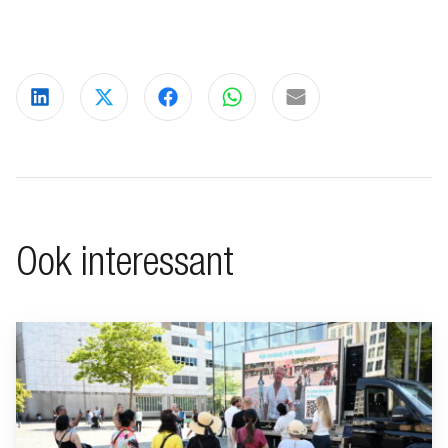
Deel via LinkedIn
Deel via X
Deel via Facebook
Deel via WhatsApp
Delen via e-mail
Ook interessant
Ga naar “BeFrank viert 15-jarig jubileum met opvallende cam