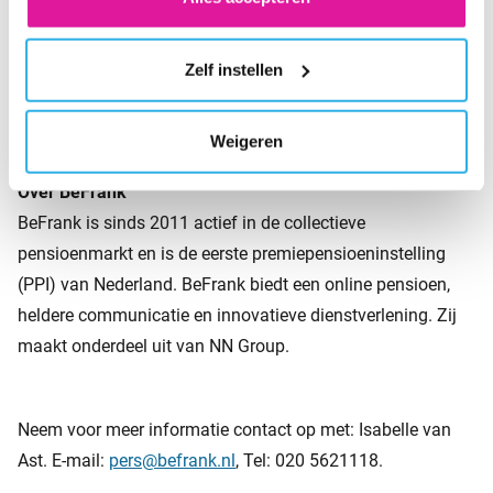
Over het onderzoek
In opdracht van BeFrank deed Panelwizard in juni 2019
Zelf instellen
onderzoek onder ruim 1000 werkende Nederlanders van 18
jaar en ouder.
Weigeren
Over BeFrank
BeFrank is sinds 2011 actief in de collectieve
pensioenmarkt en is de eerste premiepensioeninstelling
(PPI) van Nederland. BeFrank biedt een online pensioen,
heldere communicatie en innovatieve dienstverlening. Zij
maakt onderdeel uit van NN Group.
Neem voor meer informatie contact op met: Isabelle van
Ast. E-mail:
pers@befrank.nl
, Tel: 020 5621118.