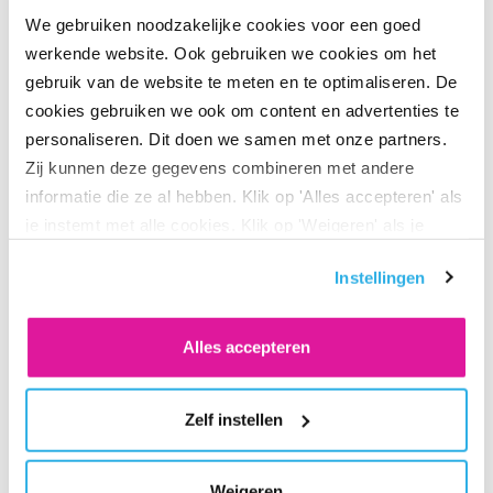
We gebruiken noodzakelijke cookies voor een goed
werkende website. Ook gebruiken we cookies om het
Ook laten we zien hoe groot de totale impact is van alle
gebruik van de website te meten en te optimaliseren. De
aangesloten werkgevers bij BeFrank.
cookies gebruiken we ook om content en advertenties te
personaliseren. Dit doen we samen met onze partners.
Zij kunnen deze gegevens combineren met andere
Activatie werknemers
informatie die ze al hebben. Klik op 'Alles accepteren' als
je instemt met alle cookies. Klik op 'Weigeren' als je
Werkgevers zien ook hoeveel procent van hun werknemers
alleen noodzakelijke cookies wilt. Onder 'Zelf instellen'
het afgelopen jaar heeft ingelogd op hun persoonlijke
Instellingen
vind je meer informatie. Je kunt altijd je toestemming
pensioenpagina. En welk percentage hun risicoprofiel heeft
voor de cookies wijzigen.
bepaald. Handig om te zien of er nog (extra) activering
Alles accepteren
nodig is!
Zie voorbeeld activatie hieronder:
Zelf instellen
Weigeren