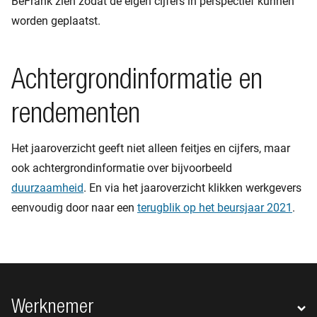
BeFrank zien zodat de eigen cijfers in perspectief kunnen
worden geplaatst.
Achtergrondinformatie en
rendementen
Het jaaroverzicht geeft niet alleen feitjes en cijfers, maar
ook achtergrondinformatie over bijvoorbeeld
duurzaamheid
. En via het jaaroverzicht klikken werkgevers
eenvoudig door naar een
terugblik op het beursjaar 2021
.
Footer navigatie
Werknemer