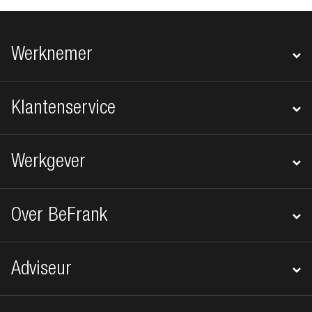
Footer navigatie
Werknemer
Klantenservice
Werkgever
Over BeFrank
Adviseur