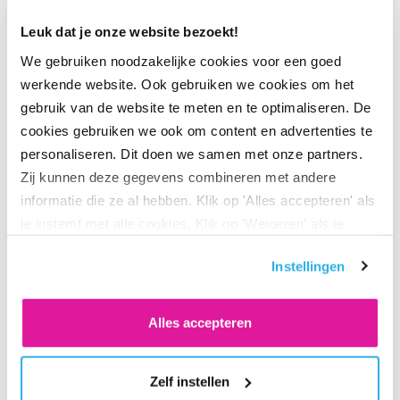
Leuk dat je onze website bezoekt!
We gebruiken noodzakelijke cookies voor een goed
Moeilijk jaar voor obligaties
werkende website. Ook gebruiken we cookies om het
gebruik van de website te meten en te optimaliseren. De
Obligaties hadden het lastig in 2021. Door het beleid van
cookies gebruiken we ook om content en advertenties te
de centrale banken en de oplopende inflatie ging de rente
personaliseren. Dit doen we samen met onze partners.
omhoog. Dit zorgde aan het einde van het jaar voor
Zij kunnen deze gegevens combineren met andere
negatieve rendementen op staatsobligaties. De
informatie die ze al hebben. Klik op 'Alles accepteren' als
rentestijging in de VS en de aanhoudende onzekerheid over
je instemt met alle cookies. Klik op 'Weigeren' als je
COVID-19 zorgden ook bij de staatobligaties uit
alleen noodzakelijke cookies wilt. Onder 'Zelf instellen'
opkomende landen voor negatieve rendementen. Bij de
Instellingen
vind je meer informatie. Je kunt altijd je toestemming
bedrijfsobligaties zagen we een nullijn. High Yield
voor de cookies wijzigen.
obligaties lieten uiteindelijk wel een positief rendement
Alles accepteren
zien.
Zelf instellen