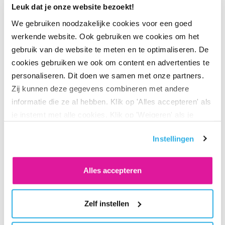
én kunnen nemen. Mede op basis van dit onderzoek wordt
Leuk dat je onze website bezoekt!
de gemiddelde risicohouding vastgesteld. Dit betekent dat
We gebruiken noodzakelijke cookies voor een goed
we kijken welke manier van beleggen voor pensioen past
werkende website. Ook gebruiken we cookies om het
bij onze deelnemers. Dit onderzoek helpt onze
gebruik van de website te meten en te optimaliseren. De
dienstverlening nog beter te laten aansluiten bij
cookies gebruiken we ook om content en advertenties te
deelnemers die niet zelf hun beleggingsrisico kiezen.
personaliseren. Dit doen we samen met onze partners.
Zij kunnen deze gegevens combineren met andere
informatie die ze al hebben. Klik op 'Alles accepteren' als
Wat betekent dit onderzoek
je instemt met alle cookies. Klik op 'Weigeren' als je
alleen noodzakelijke cookies wilt. Onder 'Zelf instellen'
voor jou?
Instellingen
vind je meer informatie. Je kunt altijd je toestemming
voor de cookies wijzigen.
Uit het laatste onderzoek in 2025 blijkt dat de volgende
Alles accepteren
manier van beleggen past bij de gemiddelde risicohouding
van onze deelnemers:
Zelf instellen