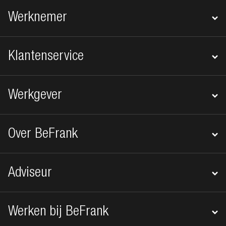
Footer navigatie
Werknemer
Klantenservice
Werkgever
Over BeFrank
Adviseur
Werken bij BeFrank