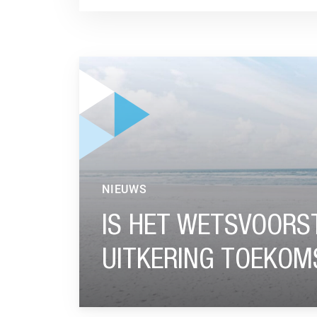
GA NAAR “IS HET WETSVOORSTEL VARIABEL
NIEUWS
IS HET WETSVOORS
UITKERING TOEKOM