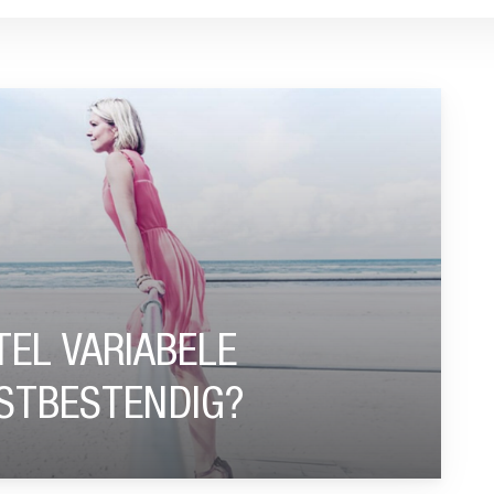
E UITKERING TOEKOMSTBESTENDIG?”
TEL VARIABELE
STBESTENDIG?