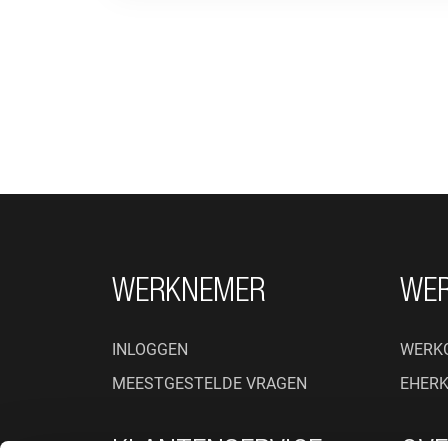
FOOTER NAVIGATIE
WERKNEMER
WE
INLOGGEN
WERK
MEESTGESTELDE VRAGEN
EHER