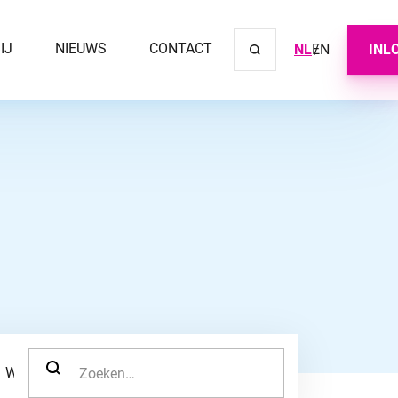
IJ
NIEUWS
CONTACT
NL
EN
INL
Sluit ve
ZOEK NAAR:
WERKNEMER