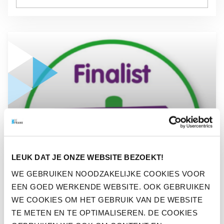
GA NAAR “KEUZEHULP NABESTAANDENPENSIOEN GENOMI
NIEUWS
KEUZEHULP
LEUK DAT JE ONZE WEBSITE BEZOEKT!
NABESTAANDENPENSIOEN
WE GEBRUIKEN NOODZAKELIJKE COOKIES VOOR
EEN GOED WERKENDE WEBSITE. OOK GEBRUIKEN
GENOMINEERD VOOR
WE COOKIES OM HET GEBRUIK VAN DE WEBSITE
PENSIOENWEGWIJZER
TE METEN EN TE OPTIMALISEREN. DE COOKIES