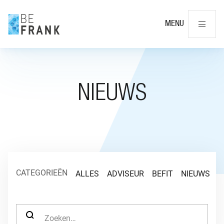
Slu
MENU
NIEUWS
CATEGORIEËN
ALLES
ADVISEUR
BEFIT
NIEUWS
O
ZOEK NAAR: