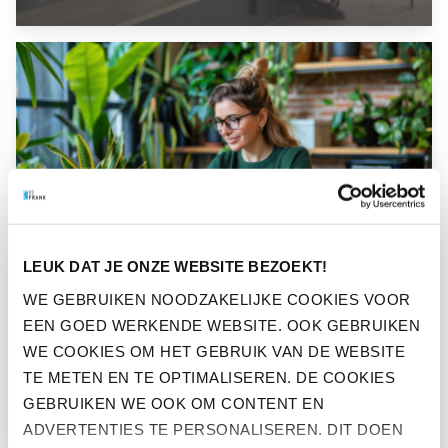
GA NAAR “WERKNEMERS WILLEN MEER DUURZAAMHEID O
LEUK DAT JE ONZE WEBSITE BEZOEKT!
WE GEBRUIKEN NOODZAKELIJKE COOKIES VOOR
NIEUWS
EEN GOED WERKENDE WEBSITE. OOK GEBRUIKEN
WERKNEMERS WILLEN MEER
WE COOKIES OM HET GEBRUIK VAN DE WEBSITE
DUURZAAMHEID OP DE
TE METEN EN TE OPTIMALISEREN. DE COOKIES
WERKVLOER
GEBRUIKEN WE OOK OM CONTENT EN
ADVERTENTIES TE PERSONALISEREN. DIT DOEN