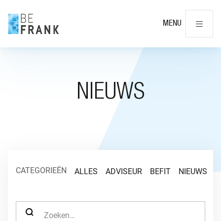
Slu
MENU
NIEUWS
CATEGORIEËN
ALLES
ADVISEUR
BEFIT
NIEUWS
O
ZOEK NAAR: