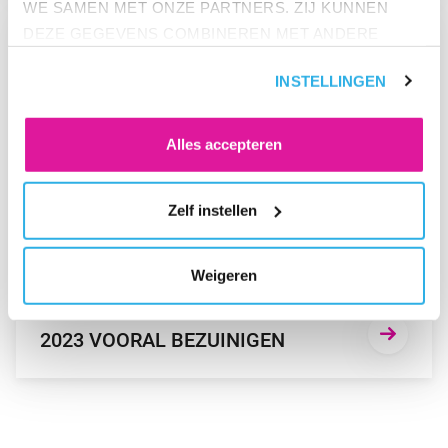
WE SAMEN MET ONZE PARTNERS. ZIJ KUNNEN
GA NAAR “WERKENDE NEDERLANDER WIL IN 2023 VOORAL 
DEZE GEGEVENS COMBINEREN MET ANDERE
INFORMATIE DIE ZE AL HEBBEN. KLIK OP 'ALLES
INSTELLINGEN
ACCEPTEREN' ALS JE INSTEMT MET ALLE
COOKIES. KLIK OP 'WEIGEREN' ALS JE ALLEEN
NOODZAKELIJKE COOKIES WILT. ONDER 'ZELF
Alles accepteren
INSTELLEN' VIND JE MEER INFORMATIE. JE KUNT
ALTIJD JE TOESTEMMING VOOR DE COOKIES
Zelf instellen
WIJZIGEN.
Weigeren
PERS
WERKENDE NEDERLANDER WIL IN
2023 VOORAL BEZUINIGEN