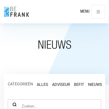
Slu
MENU
NIEUWS
CATEGORIEËN
ALLES
ADVISEUR
BEFIT
NIEUWS
O
ZOEK NAAR: