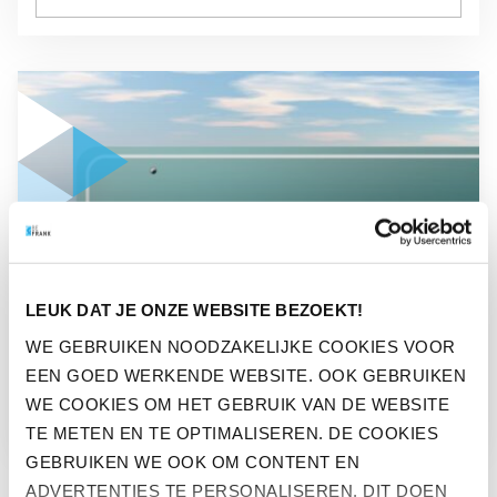
GA NAAR “MAG EEN PENSIOENFONDS UITBESTEDEN AAN EE
NIEUWS
LEUK DAT JE ONZE WEBSITE BEZOEKT!
MAG EEN PENSIOENFONDS
WE GEBRUIKEN NOODZAKELIJKE COOKIES VOOR
EEN GOED WERKENDE WEBSITE. OOK GEBRUIKEN
UITBESTEDEN AAN EEN PPI?
WE COOKIES OM HET GEBRUIK VAN DE WEBSITE
TE METEN EN TE OPTIMALISEREN. DE COOKIES
GEBRUIKEN WE OOK OM CONTENT EN
ADVERTENTIES TE PERSONALISEREN. DIT DOEN