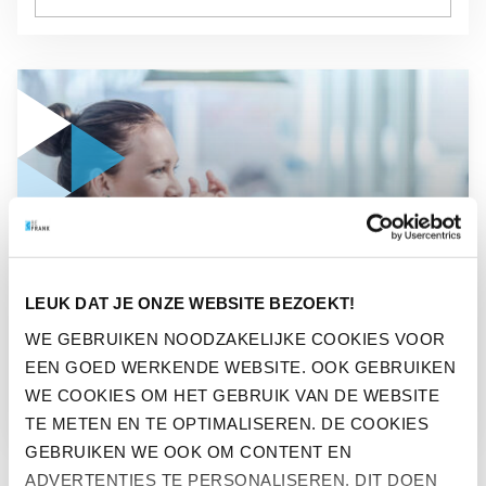
GA NAAR “WERKENDE NEDERLANDER GAAT IN 2020 EXTRA 
WERKENDE NEDERLANDER
LEUK DAT JE ONZE WEBSITE BEZOEKT!
GAAT IN 2020 EXTRA IN
WE GEBRUIKEN NOODZAKELIJKE COOKIES VOOR
ZICHZELF INVESTEREN
EEN GOED WERKENDE WEBSITE. OOK GEBRUIKEN
WE COOKIES OM HET GEBRUIK VAN DE WEBSITE
TE METEN EN TE OPTIMALISEREN. DE COOKIES
GEBRUIKEN WE OOK OM CONTENT EN
ADVERTENTIES TE PERSONALISEREN. DIT DOEN