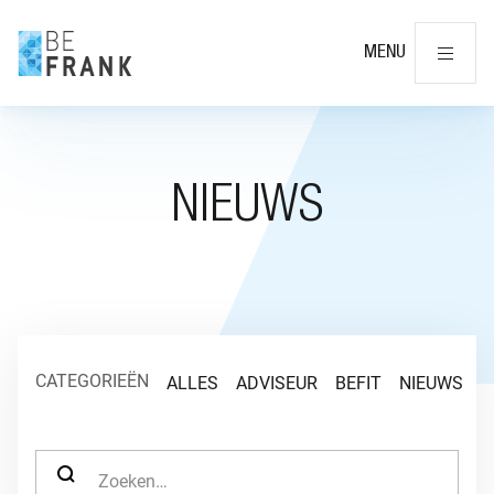
Slu
MENU
NIEUWS
CATEGORIEËN
ALLES
ADVISEUR
BEFIT
NIEUWS
O
ZOEK NAAR: