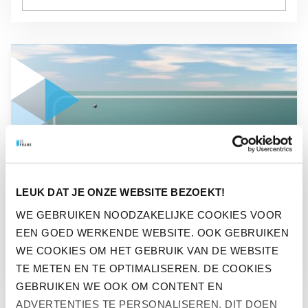
GA NAAR “MAG EEN PENSIOENFONDS UITBESTEDEN AAN EE
NIEUWS
LEUK DAT JE ONZE WEBSITE BEZOEKT!
MAG EEN PENSIOENFONDS
WE GEBRUIKEN NOODZAKELIJKE COOKIES VOOR
EEN GOED WERKENDE WEBSITE. OOK GEBRUIKEN
UITBESTEDEN AAN EEN PPI?
WE COOKIES OM HET GEBRUIK VAN DE WEBSITE
TE METEN EN TE OPTIMALISEREN. DE COOKIES
GEBRUIKEN WE OOK OM CONTENT EN
ADVERTENTIES TE PERSONALISEREN. DIT DOEN