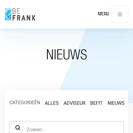
Slu
MENU
NIEUWS
CATEGORIEËN
ALLES
ADVISEUR
BEFIT
NIEUWS
O
ZOEK NAAR: