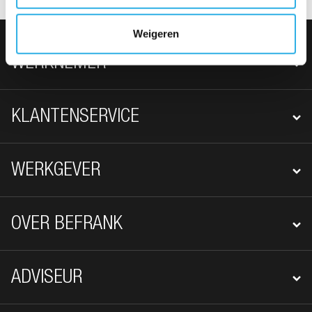
Weigeren
FOOTER NAVIGATIE
WERKNEMER
KLANTENSERVICE
WERKGEVER
OVER BEFRANK
ADVISEUR