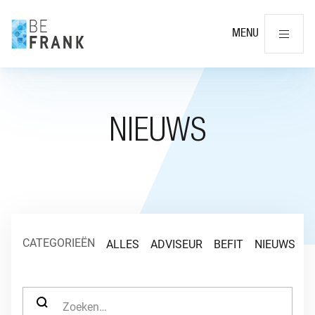
Slu
MENU
NIEUWS
CATEGORIEËN
ALLES
ADVISEUR
BEFIT
NIEUWS
O
ZOEK NAAR: