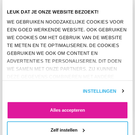
GA NAAR “PENSIOENUITVOERDER BEFRANK IS B CORP GEC
LEUK DAT JE ONZE WEBSITE BEZOEKT!
WE GEBRUIKEN NOODZAKELIJKE COOKIES VOOR
EEN GOED WERKENDE WEBSITE. OOK GEBRUIKEN
WE COOKIES OM HET GEBRUIK VAN DE WEBSITE
TE METEN EN TE OPTIMALISEREN. DE COOKIES
GEBRUIKEN WE OOK OM CONTENT EN
ADVERTENTIES TE PERSONALISEREN. DIT DOEN
WE SAMEN MET ONZE PARTNERS. ZIJ KUNNEN
DEZE GEGEVENS COMBINEREN MET ANDERE
NIEUWS
INFORMATIE DIE ZE AL HEBBEN. KLIK OP 'ALLES
INSTELLINGEN
PENSIOENUITVOERDER BEFRANK
ACCEPTEREN' ALS JE INSTEMT MET ALLE
IS B CORP GECERTIFICEERD
COOKIES. KLIK OP 'WEIGEREN' ALS JE ALLEEN
NOODZAKELIJKE COOKIES WILT. ONDER 'ZELF
Alles accepteren
INSTELLEN' VIND JE MEER INFORMATIE. JE KUNT
ALTIJD JE TOESTEMMING VOOR DE COOKIES
Zelf instellen
WIJZIGEN.