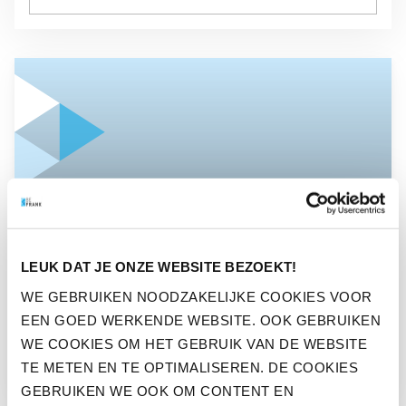
GA NAAR “BEFRANK GENOMINEERD VOOR NATIONALE TV 
NIEUWS
LEUK DAT JE ONZE WEBSITE BEZOEKT!
BEFRANK GENOMINEERD
WE GEBRUIKEN NOODZAKELIJKE COOKIES VOOR
VOOR NATIONALE TV
EEN GOED WERKENDE WEBSITE. OOK GEBRUIKEN
SUCCES AWARD
WE COOKIES OM HET GEBRUIK VAN DE WEBSITE
TE METEN EN TE OPTIMALISEREN. DE COOKIES
GEBRUIKEN WE OOK OM CONTENT EN