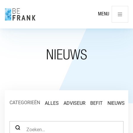
Slu
MENU
NIEUWS
CATEGORIEËN
ALLES
ADVISEUR
BEFIT
NIEUWS
O
ZOEK NAAR: