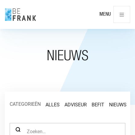
Slu
MENU
NIEUWS
CATEGORIEËN
ALLES
ADVISEUR
BEFIT
NIEUWS
O
ZOEK NAAR: