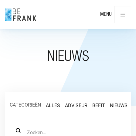
Slu
MENU
NIEUWS
CATEGORIEËN
ALLES
ADVISEUR
BEFIT
NIEUWS
O
ZOEK NAAR: