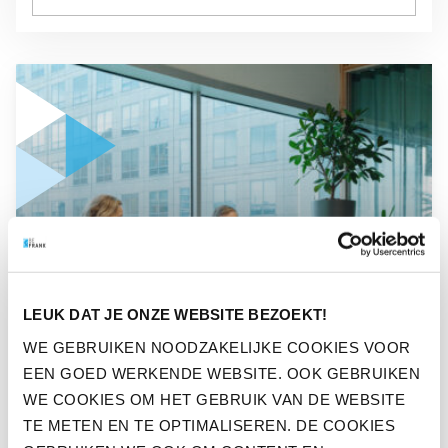
GA NAAR “WAAROM PENSIOEN EEN FINANCIËLE STRATEGISC
NIEUWS
WAAROM PENSIOEN EEN
LEUK DAT JE ONZE WEBSITE BEZOEKT!
FINANCIËLE STRATEGISCHE
WE GEBRUIKEN NOODZAKELIJKE COOKIES VOOR
EEN GOED WERKENDE WEBSITE. OOK GEBRUIKEN
FACTOR KAN ZIJN IN JE
WE COOKIES OM HET GEBRUIK VAN DE WEBSITE
BEDRIJF
TE METEN EN TE OPTIMALISEREN. DE COOKIES