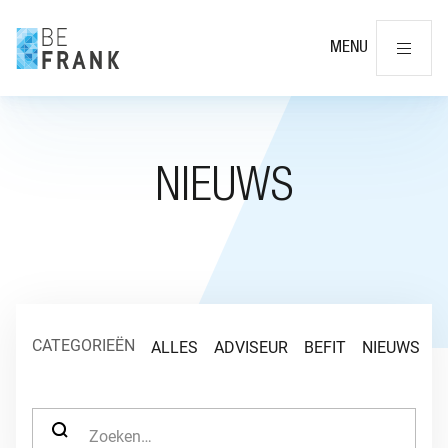
Slu
MENU
NIEUWS
CATEGORIEËN
ALLES
ADVISEUR
BEFIT
NIEUWS
O
ZOEK NAAR: