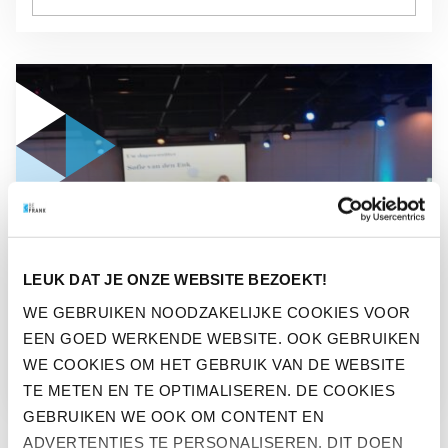
GA NAAR “VERSLAG ‘PENSIOEN & INNOVATIE’-EVENT”
NIEUWS
LEUK DAT JE ONZE WEBSITE BEZOEKT!
VERSLAG ‘PENSIOEN &
WE GEBRUIKEN NOODZAKELIJKE COOKIES VOOR
EEN GOED WERKENDE WEBSITE. OOK GEBRUIKEN
INNOVATIE’-EVENT
WE COOKIES OM HET GEBRUIK VAN DE WEBSITE
TE METEN EN TE OPTIMALISEREN. DE COOKIES
GEBRUIKEN WE OOK OM CONTENT EN
ADVERTENTIES TE PERSONALISEREN. DIT DOEN