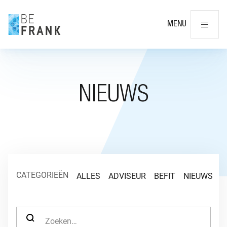
Slu
MENU
NIEUWS
CATEGORIEËN
ALLES
ADVISEUR
BEFIT
NIEUWS
O
ZOEK NAAR: