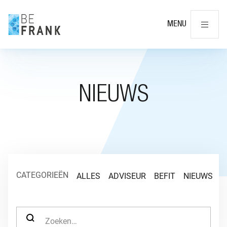
Slu
MENU
NIEUWS
CATEGORIEËN
ALLES
ADVISEUR
BEFIT
NIEUWS
O
ZOEK NAAR: