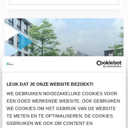
GA NAAR “ZORGEN OVER AFSCHAFFEN EIGENDOMSRECHT 
OPINIE
LEUK DAT JE ONZE WEBSITE BEZOEKT!
ZORGEN OVER AFSCHAFFEN
WE GEBRUIKEN NOODZAKELIJKE COOKIES VOOR
EIGENDOMSRECHT OP
EEN GOED WERKENDE WEBSITE. OOK GEBRUIKEN
PENSIOENGELD?
WE COOKIES OM HET GEBRUIK VAN DE WEBSITE
TE METEN EN TE OPTIMALISEREN. DE COOKIES
GEBRUIKEN WE OOK OM CONTENT EN