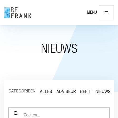
Slu
MENU
NIEUWS
CATEGORIEËN
ALLES
ADVISEUR
BEFIT
NIEUWS
O
ZOEK NAAR: