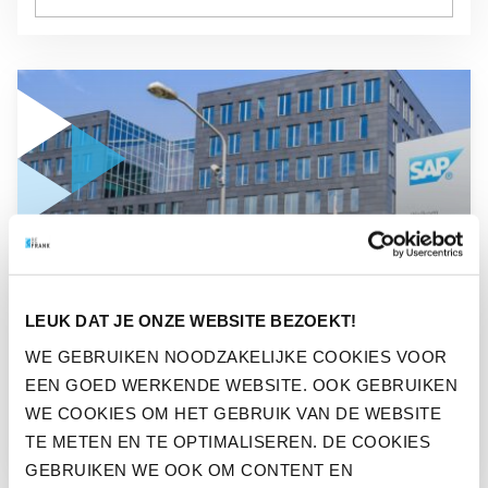
GA NAAR “ZO VERGROOT SAP DE DUURZAME INZETBAARH
NIEUWS
LEUK DAT JE ONZE WEBSITE BEZOEKT!
ZO VERGROOT SAP DE
WE GEBRUIKEN NOODZAKELIJKE COOKIES VOOR
DUURZAME INZETBAARHEID
EEN GOED WERKENDE WEBSITE. OOK GEBRUIKEN
VAN MEDEWERKERS
WE COOKIES OM HET GEBRUIK VAN DE WEBSITE
TE METEN EN TE OPTIMALISEREN. DE COOKIES
GEBRUIKEN WE OOK OM CONTENT EN