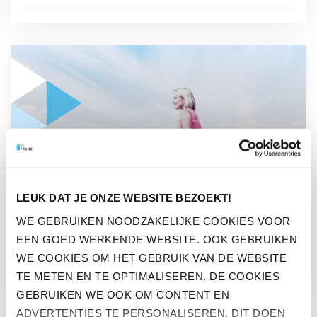
GA NAAR “DELTA LLOYD EN NN GROUP BEREIKEN OVEREE
PERS
LEUK DAT JE ONZE WEBSITE BEZOEKT!
DELTA LLOYD EN NN GROUP
WE GEBRUIKEN NOODZAKELIJKE COOKIES VOOR
EEN GOED WERKENDE WEBSITE. OOK GEBRUIKEN
BEREIKEN OVEREENKOMST
WE COOKIES OM HET GEBRUIK VAN DE WEBSITE
TE METEN EN TE OPTIMALISEREN. DE COOKIES
GEBRUIKEN WE OOK OM CONTENT EN
ADVERTENTIES TE PERSONALISEREN. DIT DOEN