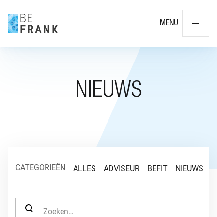
Slu
MENU
NIEUWS
CATEGORIEËN
ALLES
ADVISEUR
BEFIT
NIEUWS
O
ZOEK NAAR: