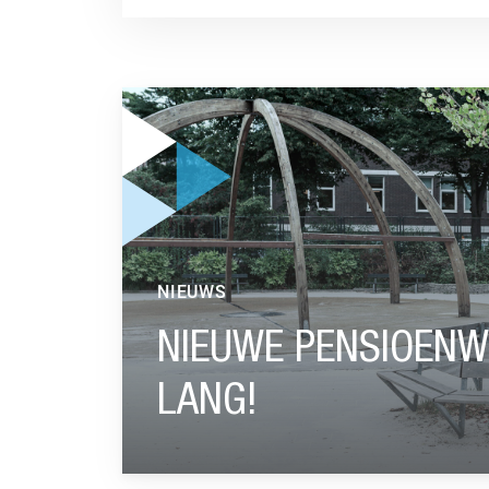
GA NAAR “NIEUWE PENSIOENWET: WACHT NIE
NIEUWS
NIEUWE PENSIOENW
LANG!