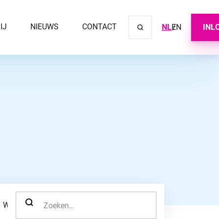
IJ
NIEUWS
CONTACT
NL
EN
INL
Sluit ve
ZOEK NAAR:
WERKNEMER