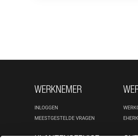
FOOTER NAVIGATIE
WERKNEMER
WE
INLOGGEN
WERK
MEESTGESTELDE VRAGEN
EHER