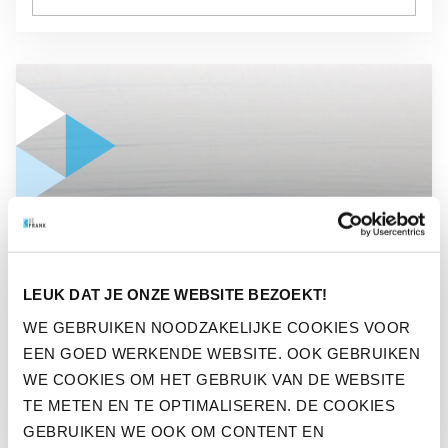
GA NAAR “BOOST JE IMMUUNSYSTEEM MET ZWEMMEN IN
NIEUWS
LEUK DAT JE ONZE WEBSITE BEZOEKT!
BOOST JE IMMUUNSYSTEEM
WE GEBRUIKEN NOODZAKELIJKE COOKIES VOOR
MET ZWEMMEN IN
EEN GOED WERKENDE WEBSITE. OOK GEBRUIKEN
NATUURWATER
WE COOKIES OM HET GEBRUIK VAN DE WEBSITE
TE METEN EN TE OPTIMALISEREN. DE COOKIES
GEBRUIKEN WE OOK OM CONTENT EN