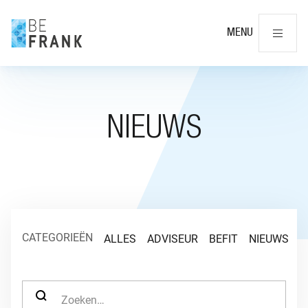
Slu
MENU
NIEUWS
CATEGORIEËN
ALLES
ADVISEUR
BEFIT
NIEUWS
O
ZOEK NAAR: