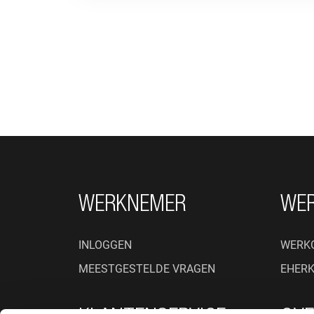
FOOTER NAVIGATIE
WERKNEMER
WE
INLOGGEN
WERK
MEESTGESTELDE VRAGEN
EHER