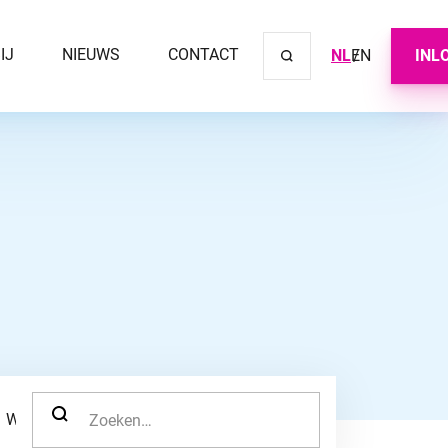
IJ
NIEUWS
CONTACT
NL
EN
INL
Sluit ve
ZOEK NAAR:
WERKNEMER