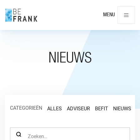
Slu
MENU
NIEUWS
CATEGORIEËN
ALLES
ADVISEUR
BEFIT
NIEUWS
O
ZOEK NAAR: