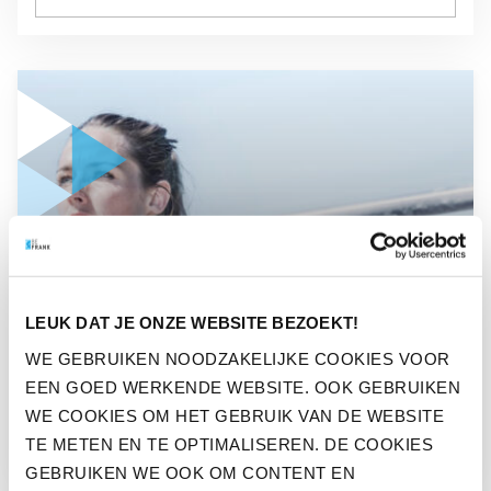
GA NAAR “ZO BLIJFT BEFRANK DE PENSIOENBRANCHE UIT
NIEUWS
LEUK DAT JE ONZE WEBSITE BEZOEKT!
ZO BLIJFT BEFRANK DE
WE GEBRUIKEN NOODZAKELIJKE COOKIES VOOR
PENSIOENBRANCHE
EEN GOED WERKENDE WEBSITE. OOK GEBRUIKEN
UITDAGEN
WE COOKIES OM HET GEBRUIK VAN DE WEBSITE
TE METEN EN TE OPTIMALISEREN. DE COOKIES
GEBRUIKEN WE OOK OM CONTENT EN