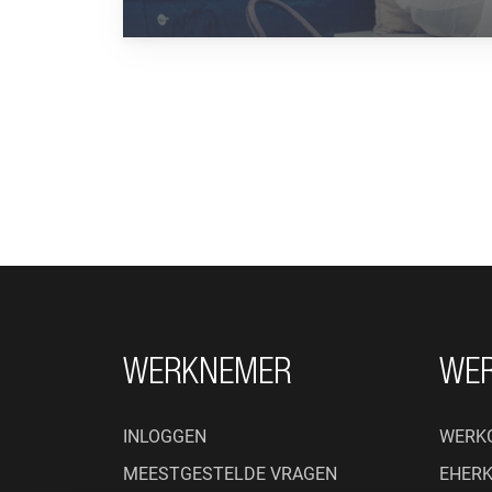
FOOTER NAVIGATIE
WERKNEMER
WE
INLOGGEN
WERK
MEESTGESTELDE VRAGEN
EHER