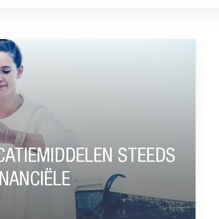
 STEEDS GROTERE ROL BIJ FINANCIËLE BESLISSINGEN”
CATIEMIDDELEN STEEDS
INANCIËLE