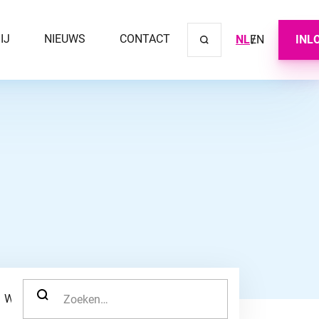
IJ
NIEUWS
CONTACT
NL
EN
INL
Sluit ve
ZOEK NAAR:
WERKNEMER