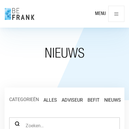
Slu
MENU
NIEUWS
CATEGORIEËN
ALLES
ADVISEUR
BEFIT
NIEUWS
O
ZOEK NAAR: