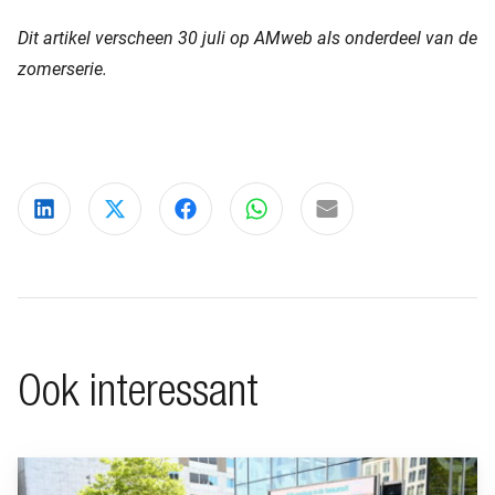
Dit artikel verscheen 30 juli op AMweb als onderdeel van de
zomerserie.
Deel via LinkedIn
Deel via X
Deel via Facebook
Deel via WhatsApp
Delen via e-mail
Ook interessant
Ga naar “BeFrank viert 15-jarig jubileum met opvallende cam