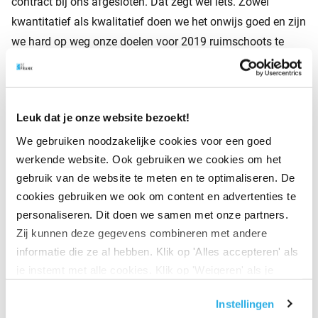
contract bij ons afgesloten. Dat zegt wel iets. Zowel
kwantitatief als kwalitatief doen we het onwijs goed en zijn
we hard op weg onze doelen voor 2019 ruimschoots te
behalen.
Op welk resultaat ben je trots?
Leuk dat je onze website bezoekt!
Op klanttevredenheid scoorden we een 7,8 bij werkgevers
We gebruiken noodzakelijke cookies voor een goed
en een 7,5 bij deelnemers. Een stijging ten opzichte van
werkende website. Ook gebruiken we cookies om het
vorig jaar, daar ben ik erg trots op. De serie
gebruik van de website te meten en te optimaliseren. De
videotestimonials die we maakten met klanten als Volvo
cookies gebruiken we ook om content en advertenties te
en AFAS onderstrepen dit nog eens. En natuurlijk ook op de
personaliseren. Dit doen we samen met onze partners.
Zij kunnen deze gegevens combineren met andere
groei van het klantenbestand en het enorme percentage
informatie die ze al hebben. Klik op 'Alles accepteren' als
dat verlengd heeft. Maar ik ben ook trots op het feit dat we
je instemt met alle cookies. Klik op 'Weigeren' als je
het vertrouwen hebben gekregen van onze aandeelhouder
alleen noodzakelijke cookies wilt. Onder 'Zelf instellen'
NN Group om een eigen koers uit te blijven zetten.
Instellingen
vind je meer informatie. Je kunt altijd je toestemming