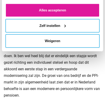
voor de cookies wijzigen.
Wat moet bovenaan de agenda staan als de politici
Alles accepteren
terugkomen van het zomerreces?
Na al het gejuich over het pensioenakkoord zou het mooi
Zelf instellen
zijn als nu ook de invulling snel volgt. Er is nog wel wat
ruimte voor interpretatie en het is voor werkgevers die nu
Weigeren
een keuze moeten maken over hun regeling belangrijk dat
er duidelijkheid komt. In die zin is het meeste werk nog te
doen. Ik ben wel heel blij dat er eindelijk een stapje wordt
gezet richting een individueel stelsel en hoop dat dit
akkoord een eerste stap in een verdergaande
modernisering zal zijn. De groei van ons bedrijf en de PPI-
markt in zijn algemeenheid laat zien dat er in Nederland
behoefte is aan een modernere en persoonlijkere vorm van
pensioen.