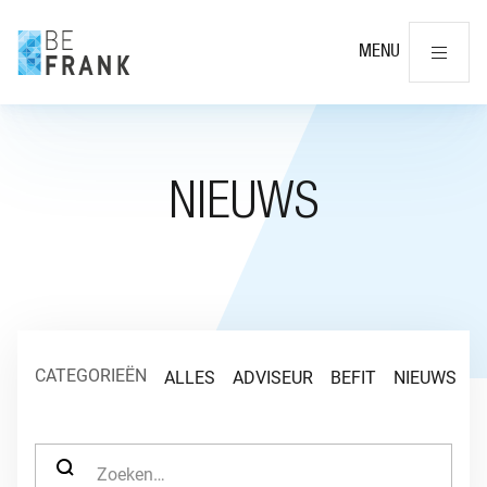
Slu
MENU
NIEUWS
CATEGORIEËN
ALLES
ADVISEUR
BEFIT
NIEUWS
O
ZOEK NAAR: