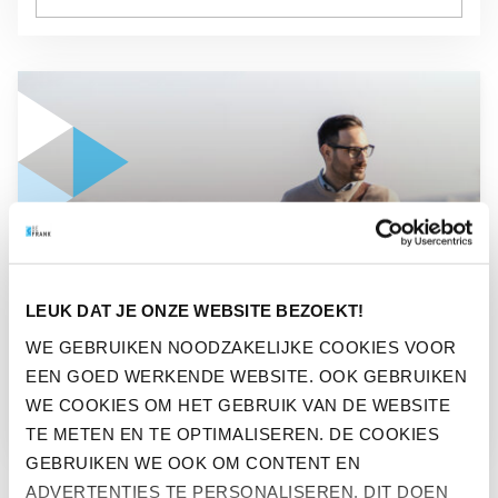
GA NAAR “MAAK HET VERSCHIL ALS DUURZAME WERKGEV
NIEUWS
LEUK DAT JE ONZE WEBSITE BEZOEKT!
MAAK HET VERSCHIL ALS
WE GEBRUIKEN NOODZAKELIJKE COOKIES VOOR
EEN GOED WERKENDE WEBSITE. OOK GEBRUIKEN
DUURZAME WERKGEVER
WE COOKIES OM HET GEBRUIK VAN DE WEBSITE
TE METEN EN TE OPTIMALISEREN. DE COOKIES
GEBRUIKEN WE OOK OM CONTENT EN
ADVERTENTIES TE PERSONALISEREN. DIT DOEN