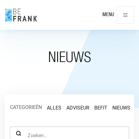
Slu
MENU
NIEUWS
CATEGORIEËN
ALLES
ADVISEUR
BEFIT
NIEUWS
O
ZOEK NAAR: