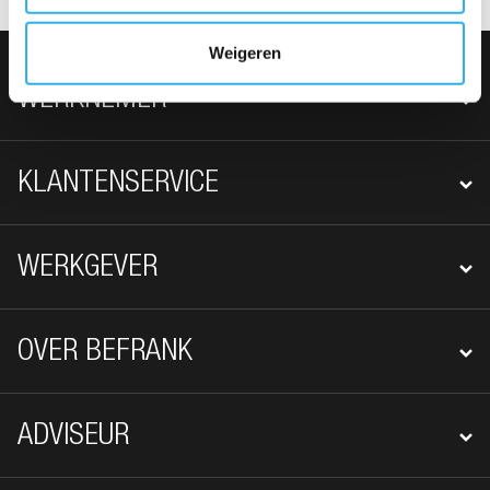
Weigeren
FOOTER NAVIGATIE
WERKNEMER
KLANTENSERVICE
WERKGEVER
OVER BEFRANK
ADVISEUR