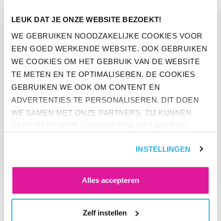
GA NAAR “ACTIVATIECAMPAGNE ONDER JONGEREN VAN ST
LEUK DAT JE ONZE WEBSITE BEZOEKT!
WE GEBRUIKEN NOODZAKELIJKE COOKIES VOOR
EEN GOED WERKENDE WEBSITE. OOK GEBRUIKEN
WE COOKIES OM HET GEBRUIK VAN DE WEBSITE
TE METEN EN TE OPTIMALISEREN. DE COOKIES
GEBRUIKEN WE OOK OM CONTENT EN
ADVERTENTIES TE PERSONALISEREN. DIT DOEN
WE SAMEN MET ONZE PARTNERS. ZIJ KUNNEN
DEZE GEGEVENS COMBINEREN MET ANDERE
NIEUWS
INFORMATIE DIE ZE AL HEBBEN. KLIK OP 'ALLES
INSTELLINGEN
ACTIVATIECAMPAGNE ONDER
ACCEPTEREN' ALS JE INSTEMT MET ALLE
JONGEREN VAN START
COOKIES. KLIK OP 'WEIGEREN' ALS JE ALLEEN
NOODZAKELIJKE COOKIES WILT. ONDER 'ZELF
Alles accepteren
INSTELLEN' VIND JE MEER INFORMATIE. JE KUNT
ALTIJD JE TOESTEMMING VOOR DE COOKIES
Zelf instellen
WIJZIGEN.