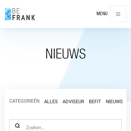
Slu
MENU
NIEUWS
CATEGORIEËN
ALLES
ADVISEUR
BEFIT
NIEUWS
O
ZOEK NAAR: