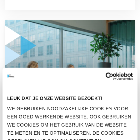
GA NAAR “WAAROM PENSIOEN EEN FINANCIËLE STRATEGISC
NIEUWS
WAAROM PENSIOEN EEN
LEUK DAT JE ONZE WEBSITE BEZOEKT!
FINANCIËLE STRATEGISCHE
WE GEBRUIKEN NOODZAKELIJKE COOKIES VOOR
EEN GOED WERKENDE WEBSITE. OOK GEBRUIKEN
FACTOR KAN ZIJN IN JE
WE COOKIES OM HET GEBRUIK VAN DE WEBSITE
BEDRIJF
TE METEN EN TE OPTIMALISEREN. DE COOKIES