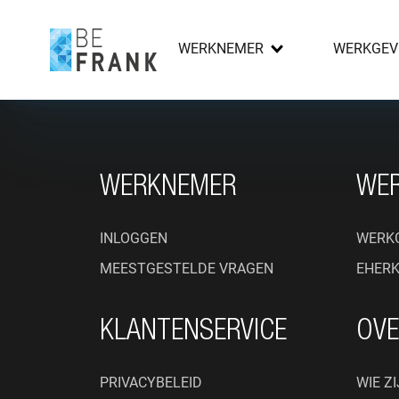
WERKNEMER
WERKGEV
FOOTER NAVIGATIE
WERKNEMER
WE
INLOGGEN
WERK
MEESTGESTELDE VRAGEN
EHER
KLANTENSERVICE
OVE
PRIVACYBELEID
WIE ZI