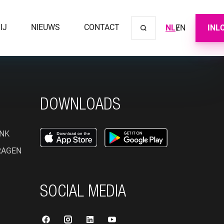
IJ
NIEUWS
CONTACT
NL
EN
INL
Sluit ve
DOWNLOADS
NK
RAGEN
SOCIAL MEDIA