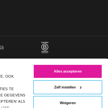
26
Alles accepteren
E. OOK
Zelf instellen
IES TE
ZE GEGEVENS
EPTEREN' ALS
Weigeren
LIJKE