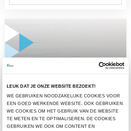
GA NAAR “BOOST JE IMMUUNSYSTEEM MET ZWEMMEN IN
NIEUWS
LEUK DAT JE ONZE WEBSITE BEZOEKT!
BOOST JE IMMUUNSYSTEEM
WE GEBRUIKEN NOODZAKELIJKE COOKIES VOOR
MET ZWEMMEN IN
EEN GOED WERKENDE WEBSITE. OOK GEBRUIKEN
NATUURWATER
WE COOKIES OM HET GEBRUIK VAN DE WEBSITE
TE METEN EN TE OPTIMALISEREN. DE COOKIES
GEBRUIKEN WE OOK OM CONTENT EN