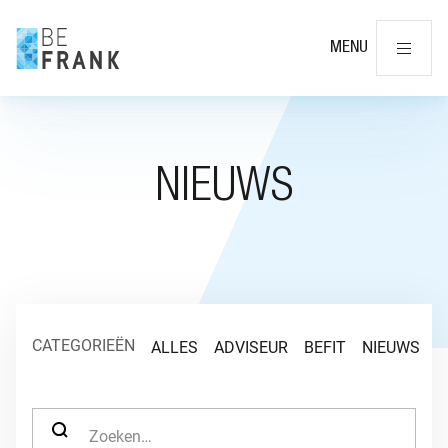
Slu
MENU
NIEUWS
CATEGORIEËN
ALLES
ADVISEUR
BEFIT
NIEUWS
O
ZOEK NAAR: