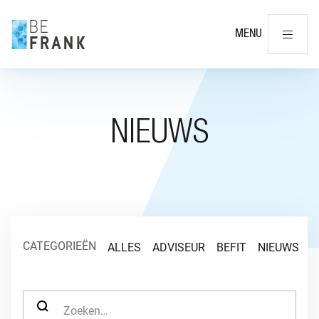
Slu
MENU
NIEUWS
CATEGORIEËN
ALLES
ADVISEUR
BEFIT
NIEUWS
O
ZOEK NAAR: