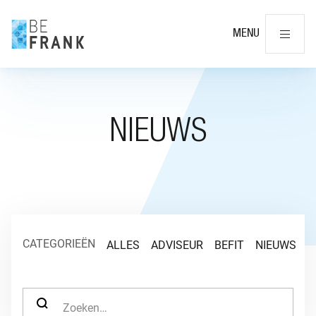
Slu
MENU
NIEUWS
CATEGORIEËN
ALLES
ADVISEUR
BEFIT
NIEUWS
O
ZOEK NAAR: