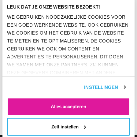
LEUK DAT JE ONZE WEBSITE BEZOEKT!
WE GEBRUIKEN NOODZAKELIJKE COOKIES VOOR
EEN GOED WERKENDE WEBSITE. OOK GEBRUIKEN
WE COOKIES OM HET GEBRUIK VAN DE WEBSITE
TE METEN EN TE OPTIMALISEREN. DE COOKIES
GEBRUIKEN WE OOK OM CONTENT EN
ADVERTENTIES TE PERSONALISEREN. DIT DOEN
WE SAMEN MET ONZE PARTNERS. ZIJ KUNNEN
DEZE GEGEVENS COMBINEREN MET ANDERE
WERKENDE NEDERLANDER GAAT
INFORMATIE DIE ZE AL HEBBEN. KLIK OP 'ALLES
IN 2020 EXTRA IN ZICHZELF
INSTELLINGEN
ACCEPTEREN' ALS JE INSTEMT MET ALLE
INVESTEREN
COOKIES. KLIK OP 'WEIGEREN' ALS JE ALLEEN
NOODZAKELIJKE COOKIES WILT. ONDER 'ZELF
Alles accepteren
INSTELLEN' VIND JE MEER INFORMATIE. JE KUNT
ALTIJD JE TOESTEMMING VOOR DE COOKIES
Zelf instellen
WIJZIGEN.