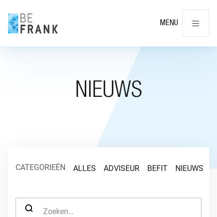
Slu
MENU
NIEUWS
CATEGORIEËN
ALLES
ADVISEUR
BEFIT
NIEUWS
O
ZOEK NAAR: