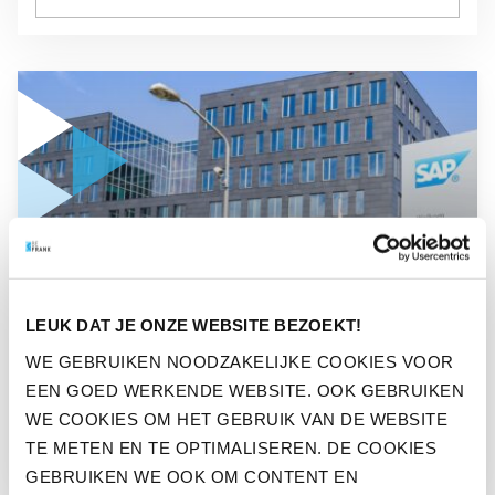
GA NAAR “ZO VERGROOT SAP DE DUURZAME INZETBAARH
NIEUWS
LEUK DAT JE ONZE WEBSITE BEZOEKT!
ZO VERGROOT SAP DE
WE GEBRUIKEN NOODZAKELIJKE COOKIES VOOR
DUURZAME INZETBAARHEID
EEN GOED WERKENDE WEBSITE. OOK GEBRUIKEN
VAN MEDEWERKERS
WE COOKIES OM HET GEBRUIK VAN DE WEBSITE
TE METEN EN TE OPTIMALISEREN. DE COOKIES
GEBRUIKEN WE OOK OM CONTENT EN