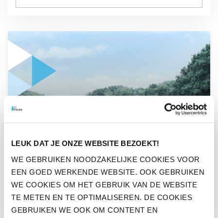
GA NAAR “ZO DRAGEN BEDRIJVEN VIA BEFRANK BIJ AAN
OPINIE
LEUK DAT JE ONZE WEBSITE BEZOEKT!
ZO DRAGEN BEDRIJVEN VIA
WE GEBRUIKEN NOODZAKELIJKE COOKIES VOOR
BEFRANK BIJ AAN EEN
EEN GOED WERKENDE WEBSITE. OOK GEBRUIKEN
DUURZAME TOEKOMST
WE COOKIES OM HET GEBRUIK VAN DE WEBSITE
TE METEN EN TE OPTIMALISEREN. DE COOKIES
GEBRUIKEN WE OOK OM CONTENT EN