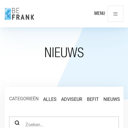
Slu
MENU
NIEUWS
CATEGORIEËN
ALLES
ADVISEUR
BEFIT
NIEUWS
O
ZOEK NAAR: