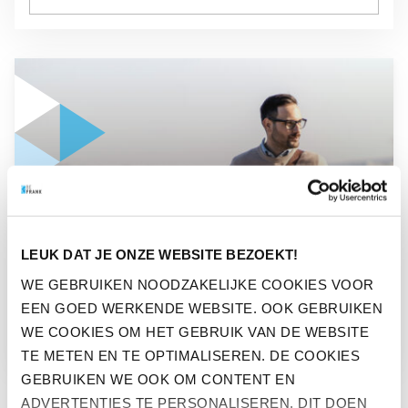
GA NAAR “MAAK HET VERSCHIL ALS DUURZAME WERKGEV
NIEUWS
LEUK DAT JE ONZE WEBSITE BEZOEKT!
MAAK HET VERSCHIL ALS
WE GEBRUIKEN NOODZAKELIJKE COOKIES VOOR
EEN GOED WERKENDE WEBSITE. OOK GEBRUIKEN
DUURZAME WERKGEVER
WE COOKIES OM HET GEBRUIK VAN DE WEBSITE
TE METEN EN TE OPTIMALISEREN. DE COOKIES
GEBRUIKEN WE OOK OM CONTENT EN
ADVERTENTIES TE PERSONALISEREN. DIT DOEN