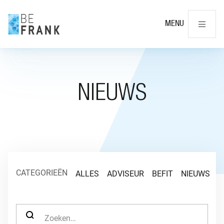
Slu
MENU
NIEUWS
CATEGORIEËN
ALLES
ADVISEUR
BEFIT
NIEUWS
O
ZOEK NAAR: