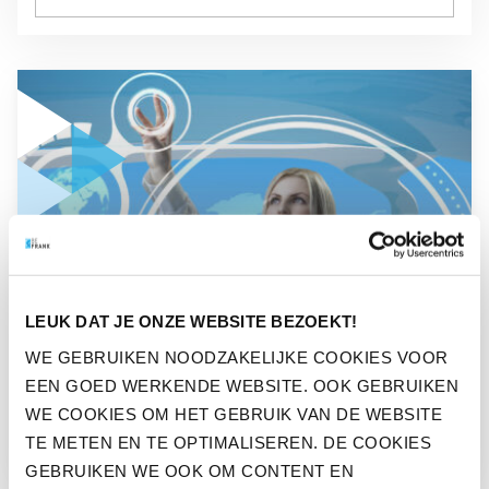
GA NAAR “PENSIOEN 2020. ‘PENSIOEN ZOALS HET ZOU MOE
NIEUWS
LEUK DAT JE ONZE WEBSITE BEZOEKT!
PENSIOEN 2020. ‘PENSIOEN
WE GEBRUIKEN NOODZAKELIJKE COOKIES VOOR
ZOALS HET ZOU MOETEN
EEN GOED WERKENDE WEBSITE. OOK GEBRUIKEN
ZIJN’.
WE COOKIES OM HET GEBRUIK VAN DE WEBSITE
TE METEN EN TE OPTIMALISEREN. DE COOKIES
GEBRUIKEN WE OOK OM CONTENT EN