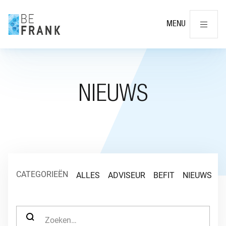
Slu
MENU
NIEUWS
CATEGORIEËN
ALLES
ADVISEUR
BEFIT
NIEUWS
O
ZOEK NAAR: