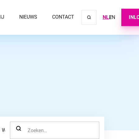
IJ
NIEUWS
CONTACT
NL
EN
INL
Sluit ve
ZOEK NAAR:
WERKNEMER