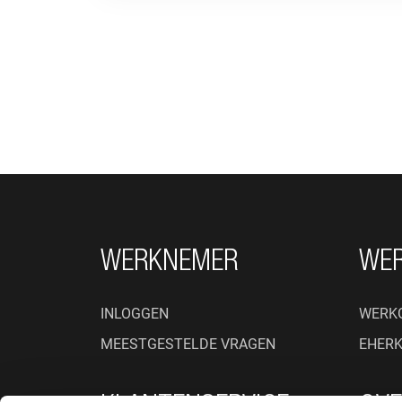
FOOTER NAVIGATIE
WERKNEMER
WE
INLOGGEN
WERK
MEESTGESTELDE VRAGEN
EHER