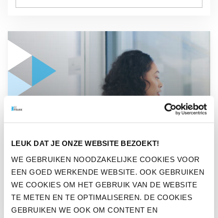
GA NAAR “PENSIOEN ZOU OOK IN JE DUURZAAMHEIDSRA
NIEUWS
LEUK DAT JE ONZE WEBSITE BEZOEKT!
PENSIOEN ZOU OOK IN JE
WE GEBRUIKEN NOODZAKELIJKE COOKIES VOOR
DUURZAAMHEIDSRAPPORTAGE
EEN GOED WERKENDE WEBSITE. OOK GEBRUIKEN
MOETEN
WE COOKIES OM HET GEBRUIK VAN DE WEBSITE
TE METEN EN TE OPTIMALISEREN. DE COOKIES
GEBRUIKEN WE OOK OM CONTENT EN