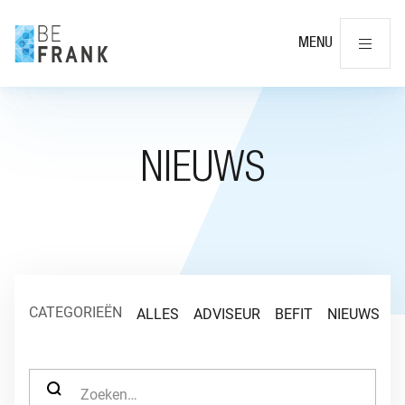
Slu
MENU
NIEUWS
CATEGORIEËN
ALLES
ADVISEUR
BEFIT
NIEUWS
O
ZOEK NAAR: