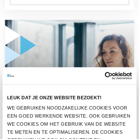
GA NAAR “EÉN OP DE VIJF WERKENDE NEDERLANDERS ZI
PERS
EÉN OP DE VIJF WERKENDE
LEUK DAT JE ONZE WEBSITE BEZOEKT!
NEDERLANDERS ZIET
WE GEBRUIKEN NOODZAKELIJKE COOKIES VOOR
EEN GOED WERKENDE WEBSITE. OOK GEBRUIKEN
INKOMEN DALEN DOOR
WE COOKIES OM HET GEBRUIK VAN DE WEBSITE
CORONACRISIS
TE METEN EN TE OPTIMALISEREN. DE COOKIES