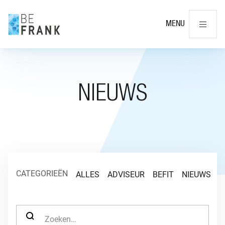
Slu
MENU
NIEUWS
CATEGORIEËN
ALLES
ADVISEUR
BEFIT
NIEUWS
O
ZOEK NAAR: