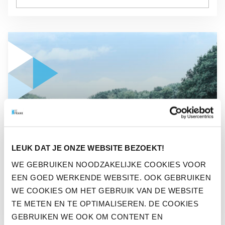
GA NAAR “ZO DRAGEN BEDRIJVEN VIA BEFRANK BIJ AAN
OPINIE
LEUK DAT JE ONZE WEBSITE BEZOEKT!
ZO DRAGEN BEDRIJVEN VIA
WE GEBRUIKEN NOODZAKELIJKE COOKIES VOOR
BEFRANK BIJ AAN EEN
EEN GOED WERKENDE WEBSITE. OOK GEBRUIKEN
DUURZAME TOEKOMST
WE COOKIES OM HET GEBRUIK VAN DE WEBSITE
TE METEN EN TE OPTIMALISEREN. DE COOKIES
GEBRUIKEN WE OOK OM CONTENT EN