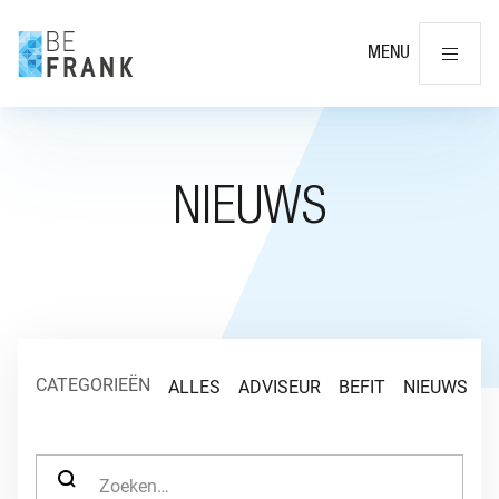
Slu
MENU
NIEUWS
CATEGORIEËN
ALLES
ADVISEUR
BEFIT
NIEUWS
O
ZOEK NAAR: