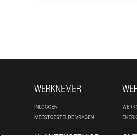
FOOTER NAVIGATIE
WERKNEMER
WE
INLOGGEN
WERK
MEESTGESTELDE VRAGEN
EHER