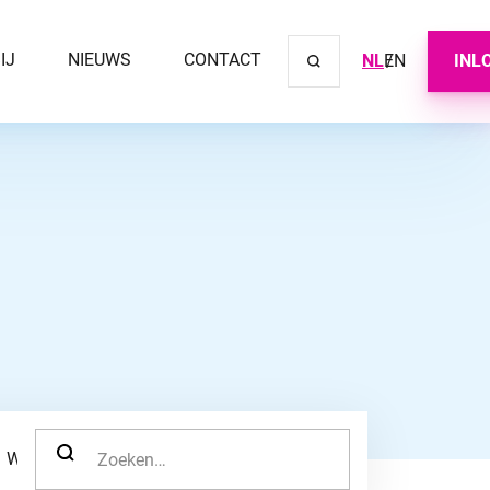
IJ
NIEUWS
CONTACT
NL
EN
INL
Sluit ve
ZOEK NAAR:
WERKNEMER