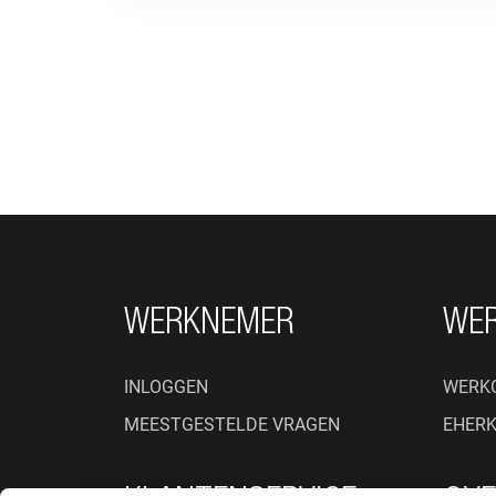
FOOTER NAVIGATIE
WERKNEMER
WE
INLOGGEN
WERK
MEESTGESTELDE VRAGEN
EHER