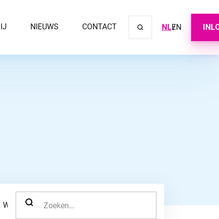
IJ
NIEUWS
CONTACT
NL
EN
INL
Sluit ve
ZOEK NAAR:
WERKNEMER