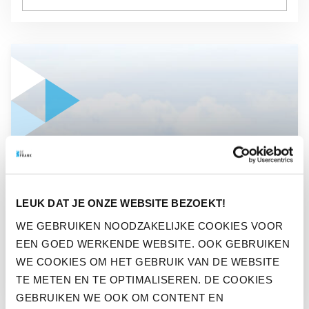
GA NAAR “WE BEGONNEN MET NUL KLANTEN EN NUL EURO,
NIEUWS
LEUK DAT JE ONZE WEBSITE BEZOEKT!
WE BEGONNEN MET NUL
WE GEBRUIKEN NOODZAKELIJKE COOKIES VOOR
KLANTEN EN NUL EURO, HET
EEN GOED WERKENDE WEBSITE. OOK GEBRUIKEN
WAS PIONIEREN
WE COOKIES OM HET GEBRUIK VAN DE WEBSITE
TE METEN EN TE OPTIMALISEREN. DE COOKIES
GEBRUIKEN WE OOK OM CONTENT EN