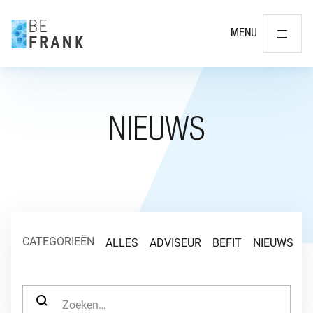
Slu
MENU
NIEUWS
CATEGORIEËN
ALLES
ADVISEUR
BEFIT
NIEUWS
O
ZOEK NAAR: