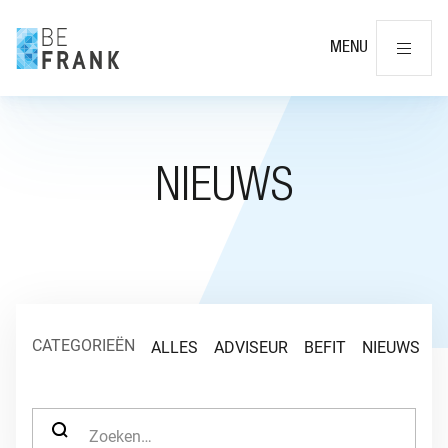
Slu
MENU
NIEUWS
CATEGORIEËN
ALLES
ADVISEUR
BEFIT
NIEUWS
O
ZOEK NAAR: