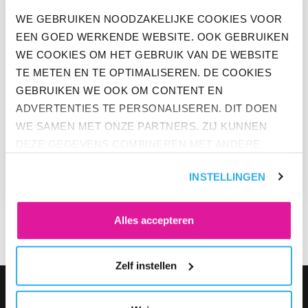
WE GEBRUIKEN NOODZAKELIJKE COOKIES VOOR
EEN GOED WERKENDE WEBSITE. OOK GEBRUIKEN
WE COOKIES OM HET GEBRUIK VAN DE WEBSITE
TE METEN EN TE OPTIMALISEREN. DE COOKIES
GEBRUIKEN WE OOK OM CONTENT EN
ADVERTENTIES TE PERSONALISEREN. DIT DOEN
WE SAMEN MET ONZE PARTNERS. ZIJ KUNNEN
DEZE GEGEVENS COMBINEREN MET ANDERE
INFORMATIE DIE ZE AL HEBBEN. KLIK OP 'ALLES
BENOEMING DIRECTIE BEFRANK
INSTELLINGEN
ACCEPTEREN' ALS JE INSTEMT MET ALLE
COOKIES. KLIK OP 'WEIGEREN' ALS JE ALLEEN
NOODZAKELIJKE COOKIES WILT. ONDER 'ZELF
Alles accepteren
INSTELLEN' VIND JE MEER INFORMATIE. JE KUNT
ALTIJD JE TOESTEMMING VOOR DE COOKIES
Zelf instellen
WIJZIGEN.
FOOTER NAVIGATIE