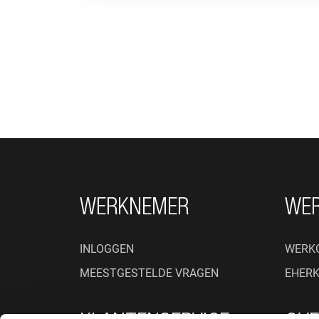
FOOTER NAVIGATIE
WERKNEMER
WE
INLOGGEN
WERK
MEESTGESTELDE VRAGEN
EHER