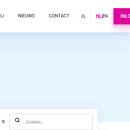
IJ
NIEUWS
CONTACT
NL
EN
INL
Sluit ve
ZOEK NAAR:
WERKNEMER