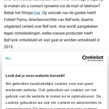
te maken als u contact opneemt via de mail of telefoon?
Bekijk het filmpje
hier
. Op verzoek van de gasten heeft
Folkert Pama, directievoorzitter van BeFrank, daarna
uitgebreid verteld over BeFrank. Hoe wordt aangekeken
tegen ontwikkelingen, welke nieuwe producten heeft
BeFrank ontwikkeld en wat gaat er worden ontwikkeld in
2015.
Een korte terugblik op de middag is te zien in deze
time-
lapse
. De foto’s die deze middag zijn gemaakt, kunt u
hier
Leuk dat je onze website bezoekt!
bekijken.
We gebruiken noodzakelijke cookies voor een goed
werkende website. Ook gebruiken we cookies om het
gebruik van de website te meten en te optimaliseren. De
cookies gebruiken we ook om content en advertenties te
personaliseren. Dit doen we samen met onze partners.