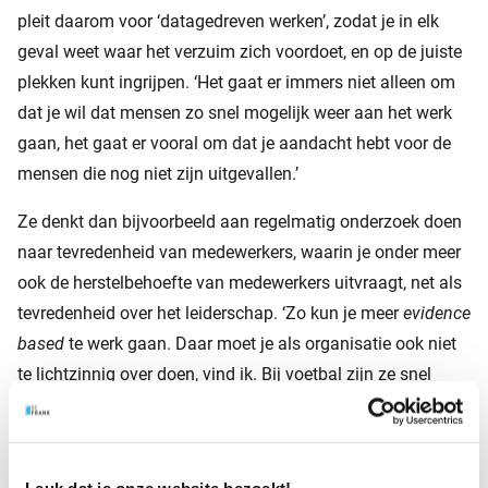
pleit daarom voor ‘datagedreven werken’, zodat je in elk
geval weet waar het verzuim zich voordoet, en op de juiste
plekken kunt ingrijpen. ‘Het gaat er immers niet alleen om
dat je wil dat mensen zo snel mogelijk weer aan het werk
gaan, het gaat er vooral om dat je aandacht hebt voor de
mensen die nog niet zijn uitgevallen.’
Ze denkt dan bijvoorbeeld aan regelmatig onderzoek doen
naar tevredenheid van medewerkers, waarin je onder meer
ook de herstelbehoefte van medewerkers uitvraagt, net als
tevredenheid over het leiderschap. ‘Zo kun je meer
evidence
based
te werk gaan. Daar moet je als organisatie ook niet
te lichtzinnig over doen, vind ik. Bij voetbal zijn ze snel
geneigd een coach van een slecht draaiend team af te
halen. In organisaties zie ik dat toch minder snel gebeuren.
Dan wachten ze daar juist vaak te lang mee.’
Leuk dat je onze website bezoekt!